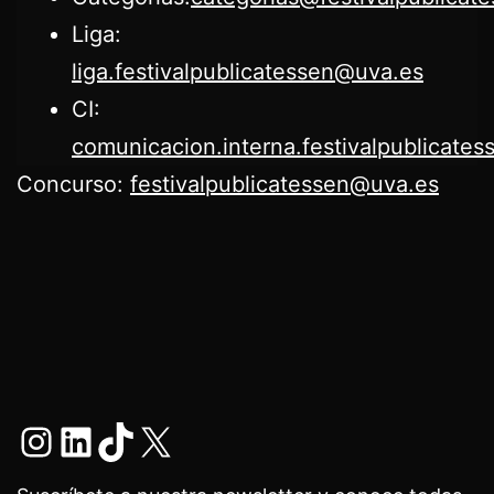
Liga:
liga.festivalpublicatessen@uva.es
CI:
comunicacion.interna.festivalpublicate
Concurso:
festivalpublicatessen@uva.es
Instagram
LinkedIn
TikTok
X